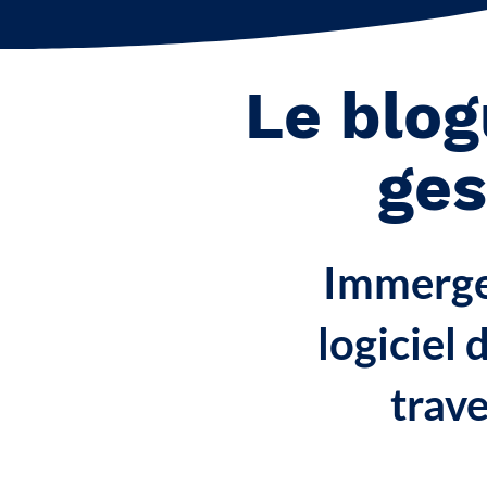
Le blog
ge
Immergez
logiciel
trave