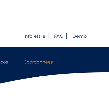
Infolettre
׀
FAQ
׀
Démo
opos
Coordonnées