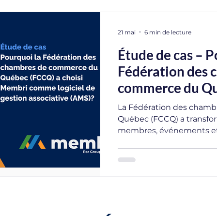
21 mai
6 min de lecture
Étude de cas – P
Fédération des 
commerce du Qu
choisi Membri c
La Fédération des cham
gestion associat
Québec (FCCQ) a transfor
membres, événements et 
un logiciel de gestion ass
centralisant ses données
pour ses subventions, l’o
d’un écosystème fragmen
unifiée. Découvrez les déf
de sélection et les résult
après l’implantation.