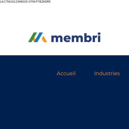
1417581912398029
GTM-P7BZ6DR5
Accueil
Industries