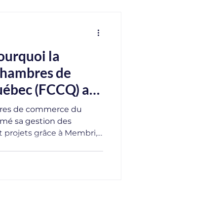
ourquoi la
chambres de
ébec (FCCQ) a
omme logiciel de
bres de commerce du
ive (AMS)?
mé sa gestion des
projets grâce à Membri,
ociative (AMS). En
 et en intégrant Progetto
rganisation est passée
té à une plateforme
is rencontrés, les critères
ats concrets observés