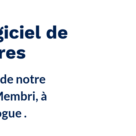
iciel de
res
 de notre
Membri, à
ogue .