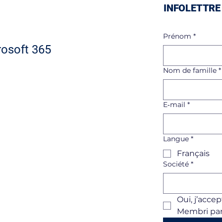
INFOLETTRE
Prénom
*
rosoft 365
Nom de famille
*
E‑mail
*
Langue
*
Français
Société
*
Oui, j’acce
Membri par