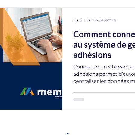
2 juil.
6 min de lecture
Comment connec
au système de g
adhésions
Connecter un site web a
adhésions permet d’autom
centraliser les données m
saisies manuelles. Pour le
chambres de commerce, 
l’expérience membre, rédu
administratives et simplif
adhésions en ligne.