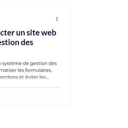
ter un site web
estion des
u système de gestion des
atiser les formulaires,
embres et éviter les
s associations et
cette connexion améliore
it les erreurs
ie la gestion des