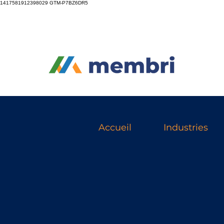
1417581912398029
GTM-P7BZ6DR5
Accueil
Industries