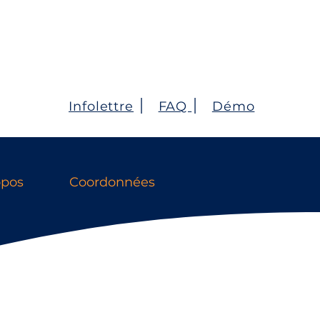
Infolettre
׀
FAQ
׀
Démo
opos
Coordonnées