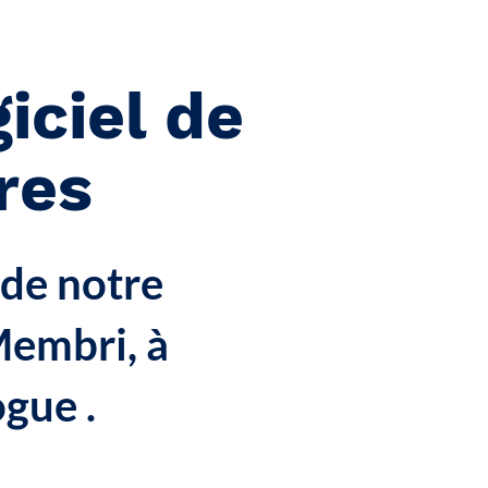
iciel de
res
 de notre
Membri, à
ogue .