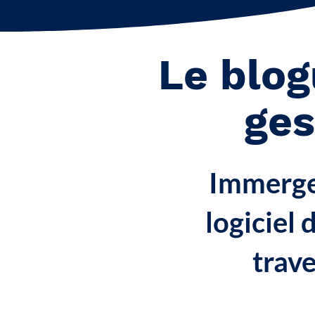
Le blog
ge
Immergez
logiciel
trave