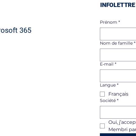
INFOLETTRE
Prénom
*
rosoft 365
Nom de famille
*
E‑mail
*
Langue
*
Français
Société
*
Oui, j’acce
Membri par